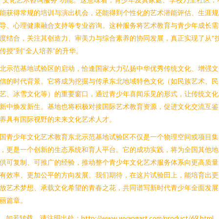
能获得常规的培训与演出机会，还能得到个性化的艺术潜能评估、生涯规
导、心理健康融合支持等专业咨询。这种服务将艺术教育与青少年成长需
度结合，关注其创造力、审美力与综合素养的协同发展，真正实现了从“
传授”到“全人培养”的升华。
北示范基地试验区的启动，恰逢国家大力弘扬中华优秀传统文化、增强文
信的时代背景。它将成为挖掘与传承东北地域特色文化（如民族艺术、民
艺、冰雪文化等）的重要窗口，通过青少年喜闻乐见的形式，让传统文化
新中焕发新生。基地也将积极对接国际艺术教育资源，促进文化交流互鉴
养具有国际视野的未来文化艺术人才。
国青少年文化艺术教育东北示范基地试验区不仅是一个物理空间或项目集
，更是一个创新的生态系统和育人平台。它的成功实践，将为全国其他地
供可复制、可推广的经验，推动整个青少年文化艺术服务体系向更高质量
有效率、更加公平的方向发展。我们期待，在这片试验田上，能培育出更
放艺术梦想、承载文化希望的青春之花，共同谱写新时代青少年全面发展
丽篇章。
如若转载，请注明出处：http://www.wyangart.com/product/69.html