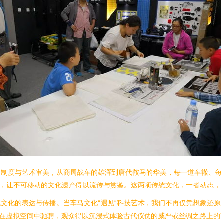
仪制度与艺术审美，从商周战车的雄浑到唐代鞍马的华美，每一道车辙、
存，让不可移动的文化遗产得以流传与赏鉴。这两项传统文化，一者动态
文化的表达与传播。当车马文化“遇见”科技艺术，我们不再仅凭想象还原“
并在虚拟空间中驰骋，观众得以沉浸式体验古代仪仗的威严或丝绸之路上的