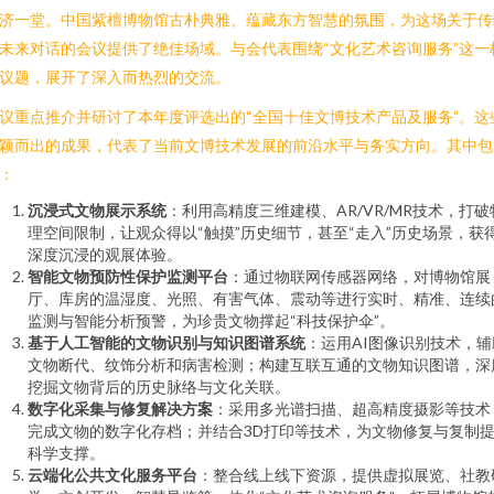
济一堂。中国紫檀博物馆古朴典雅、蕴藏东方智慧的氛围，为这场关于传
未来对话的会议提供了绝佳场域。与会代表围绕“文化艺术咨询服务”这一
议题，展开了深入而热烈的交流。
议重点推介并研讨了本年度评选出的“全国十佳文博技术产品及服务”。这
颖而出的成果，代表了当前文博技术发展的前沿水平与务实方向。其中包
：
沉浸式文物展示系统
：利用高精度三维建模、AR/VR/MR技术，打破
理空间限制，让观众得以“触摸”历史细节，甚至“走入”历史场景，获
深度沉浸的观展体验。
智能文物预防性保护监测平台
：通过物联网传感器网络，对博物馆展
厅、库房的温湿度、光照、有害气体、震动等进行实时、精准、连续
监测与智能分析预警，为珍贵文物撑起“科技保护伞”。
基于人工智能的文物识别与知识图谱系统
：运用AI图像识别技术，辅
文物断代、纹饰分析和病害检测；构建互联互通的文物知识图谱，深
挖掘文物背后的历史脉络与文化关联。
数字化采集与修复解决方案
：采用多光谱扫描、超高精度摄影等技术
完成文物的数字化存档；并结合3D打印等技术，为文物修复与复制
科学支撑。
云端化公共文化服务平台
：整合线上线下资源，提供虚拟展览、社教